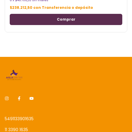
6
x
$46.708,33
sin interés
$238.212,50
con
Transferencia o depósito
5491133901635
11 3390 1635