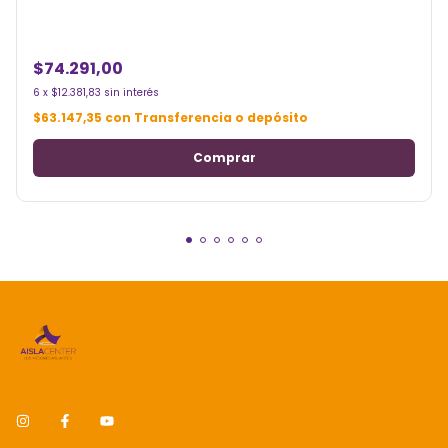
$74.291,00
6
x
$12.381,83
sin interés
$63.147,35
con
Transferencia o depósito