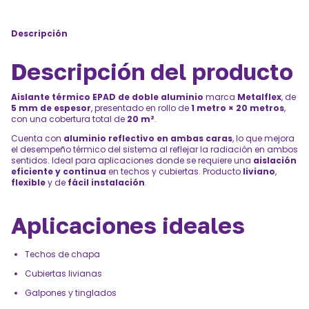
Descripción
Descripción del producto
Aislante térmico EPAD de doble aluminio
marca
Metalflex
, de
5 mm de espesor
, presentado en rollo de
1 metro × 20 metros
,
con una cobertura total de
20 m²
.
Cuenta con
aluminio reflectivo en ambas caras
, lo que mejora
el desempeño térmico del sistema al reflejar la radiación en ambos
sentidos. Ideal para aplicaciones donde se requiere una
aislación
eficiente y continua
en techos y cubiertas. Producto
liviano
,
flexible
y de
fácil instalación
.
Aplicaciones ideales
Techos de chapa
Cubiertas livianas
Galpones y tinglados