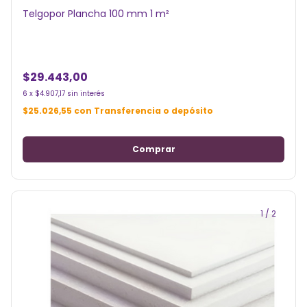
Telgopor Plancha 100 mm 1 m²
$29.443,00
6
x
$4.907,17
sin interés
$25.026,55
con
Transferencia o depósito
1
/
2