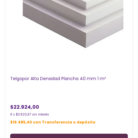
Telgopor Alta Densidad Plancha 40 mm 1 m²
$22.924,00
6
x
$3.820,67
sin interés
$19.485,40
con
Transferencia o depósito