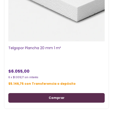
Telgopor Plancha 20 mm 1 m²
$6.055,00
6
x
$1.009,17
sin interés
$5.146,75
con
Transferencia o depósito