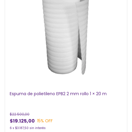
Espuma de polietileno EPB2 2 mm rollo 1 × 20 m
$22.500,00
$19.125,00
15
% OFF
6
x
$3.187,50
sin interés