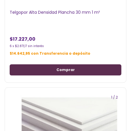
Telgopor Alta Densidad Plancha 30 mm 1 m²
$17.227,00
6
x
$2.871,17
sin interés
$14.642,95
con
Transferencia o depósito
1
/
2