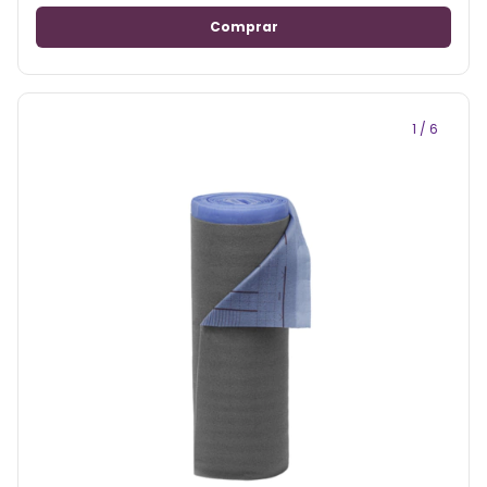
1
/
6