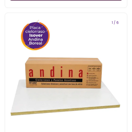
1
/
6