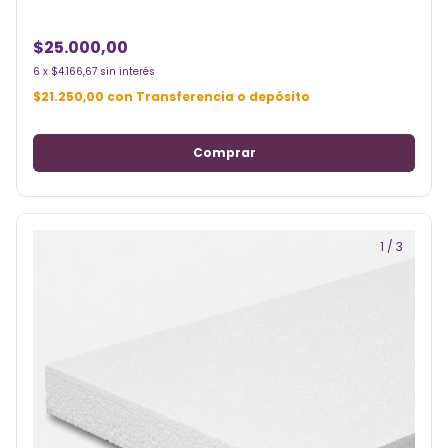
$25.000,00
6
x
$4.166,67
sin interés
$21.250,00
con
Transferencia o depósito
1
/
3