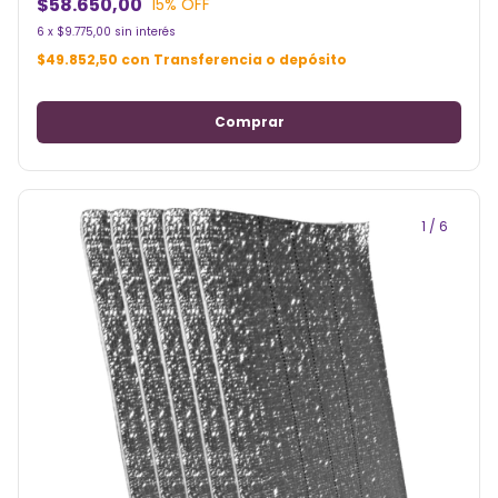
$58.650,00
15
% OFF
6
x
$9.775,00
sin interés
$49.852,50
con
Transferencia o depósito
1
/
6