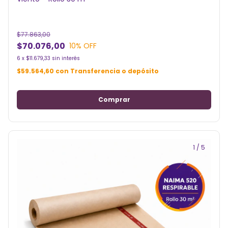
$77.863,00
$70.076,00
10
% OFF
6
x
$11.679,33
sin interés
$59.564,60
con
Transferencia o depósito
1
/
5