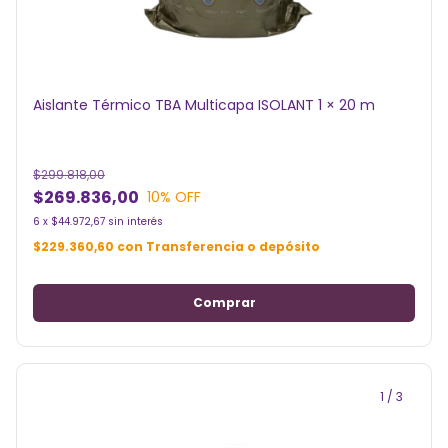
Aislante Térmico TBA Multicapa ISOLANT 1 × 20 m
$299.818,00
$269.836,00
10
% OFF
6
x
$44.972,67
sin interés
$229.360,60
con
Transferencia o depósito
1
/
3