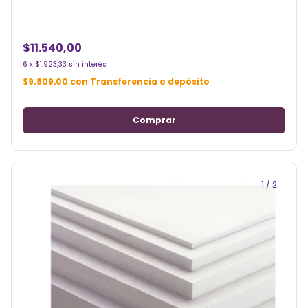
$11.540,00
6
x
$1.923,33
sin interés
$9.809,00
con
Transferencia o depósito
1
/
2