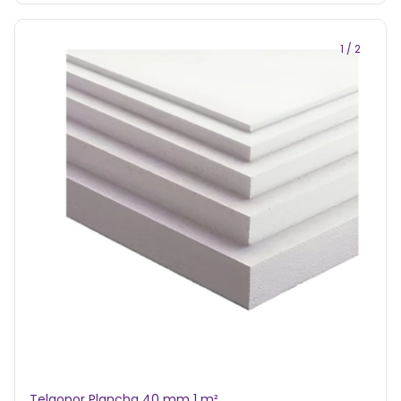
1
/
2
Telgopor Plancha 40 mm 1 m²