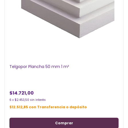
Telgopor Plancha 50 mm 1 m²
$14.721,00
6
x
$2.453,50
sin interés
$12.512,85
con
Transferencia o depósito